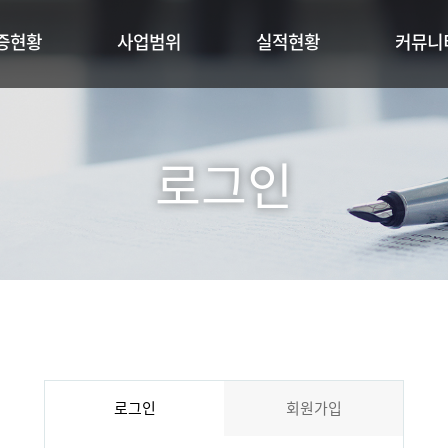
증현황
사업범위
실적현황
커뮤니
로그인
로그인
회원가입