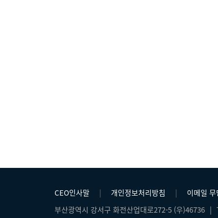
CEO인사말
|
개인정보처리방침
|
이메일 
부산광역시 강서구 화전산업대로272-5 (우)46736
|