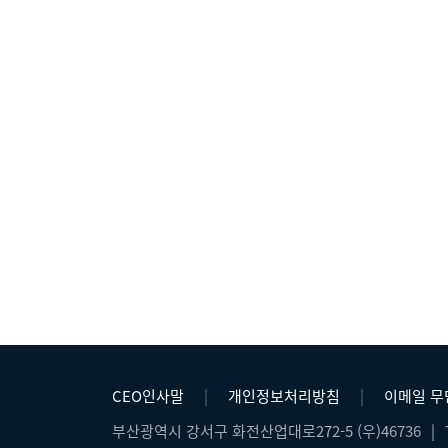
CEO인사말
|
개인정보처리방침
|
이메일 
부산광역시 강서구 화전산업대로272-5 (우)46736
|