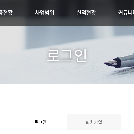
증현황
사업범위
실적현황
커뮤니
로그인
로그인
회원가입